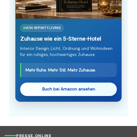
VON INFINITY.LIVING
Zuhause wie ein 5-Sterne-Hotel
Interior Design, Licht, Ordnung und Wohnideen
für ein ruhiges, hochwertiges Zuhause.
Mehr Ruhe. Mehr Stil. Mehr Zuhause.
Buch bei Amazon ansehen
PRESSE.ONLINE