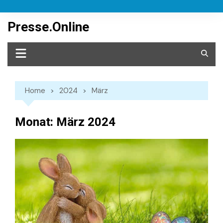
Skip
to
Presse.Online
content
Home
2024
März
Monat:
März 2024