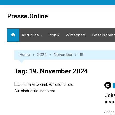
Skip
to
content
Presse.Online
Aktuelles
Politik
Wirtschaft
Gesellschaf
Mediathek
Home
2024
November
19
Tag:
19. November 2024
Joha
inso
Johan