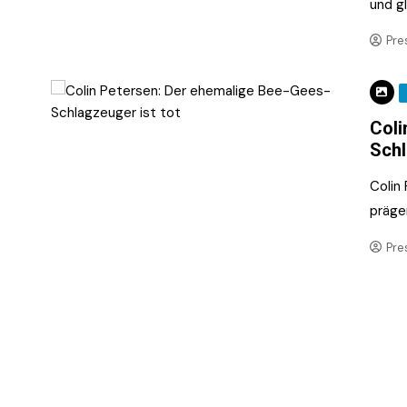
und gl
Pre
Coli
Schl
Colin
präge
Pre