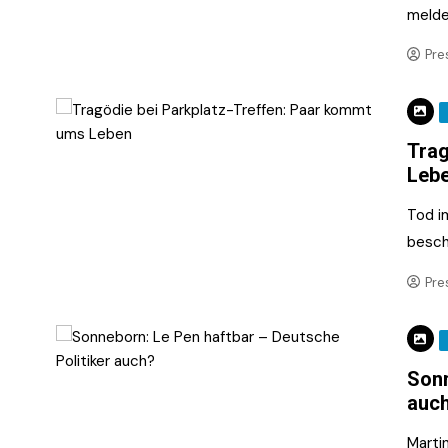
melde
Pre
Trag
Leb
Tod i
beschä
Pre
Sonn
auc
Marti