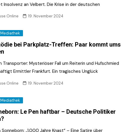
t Insolvenz an Velbert. Die Krise in der deutschen
sse.Online
19. November 2024
Mediathek
ödie bei Parkplatz-Treffen: Paar kommt ums
en
m Transporter: Mysteriöser Fall um Reiterin und Hufschmied
ftigt Ermittler Frankfurt. Ein tragisches Unglück
sse.Online
19. November 2024
Mediathek
eborn: Le Pen haftbar – Deutsche Politiker
h?
n Sonneborn: „1.000 Jahre Knast“ – Eine Satire über