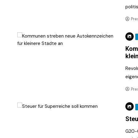
polit
Pre
Komm
klei
Revol
eigen
Pre
Steu
G20-Gi