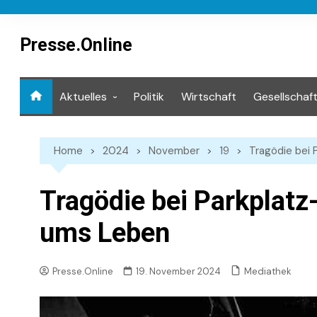
Skip
to
content
Presse.Online
Aktuelles
Politik
Wirtschaft
Gesellschaf
Mediathek
Home
2024
November
19
Tragödie bei 
Tragödie bei Parkplat
ums Leben
Mediathek
Presse.Online
19. November 2024