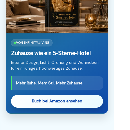
VON INFINITY.LIVING
Zuhause wie ein 5-Sterne-Hotel
Interior Design, Licht, Ordnung und Wohnideen
für ein ruhiges, hochwertiges Zuhause.
Mehr Ruhe. Mehr Stil. Mehr Zuhause.
Buch bei Amazon ansehen