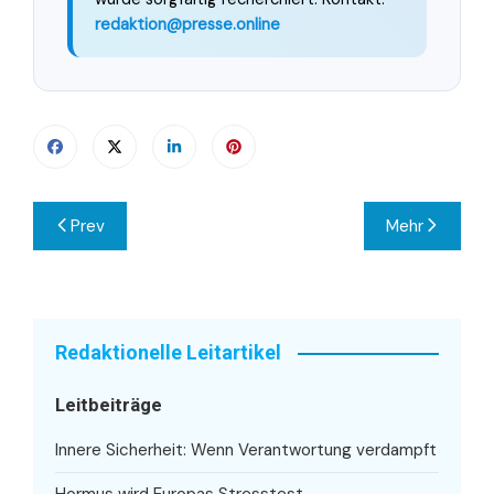
redaktion@presse.online
Beitragsnavigation
Prev
Mehr
Redaktionelle Leitartikel
Leitbeiträge
Innere Sicherheit: Wenn Verantwortung verdampft
Hormus wird Europas Stresstest