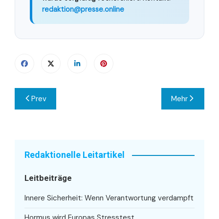
redaktion@presse.online
Beitragsnavigation
Prev
Mehr
Redaktionelle Leitartikel
Leitbeiträge
Innere Sicherheit: Wenn Verantwortung verdampft
Hormus wird Europas Stresstest