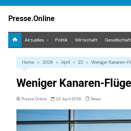
Skip
to
content
Presse.Online
Aktuelles
Politik
Wirtschaft
Gesellschaf
Mediathek
Home
2026
April
23
Weniger Kanaren-F
Weniger Kanaren-Flüg
News
Presse.Online
23. April 2026