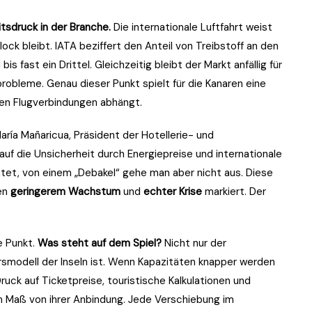
tsdruck in der Branche.
Die internationale Luftfahrt weist
lock bleibt. IATA beziffert den Anteil von Treibstoff an den
is fast ein Drittel. Gleichzeitig bleibt der Markt anfällig für
robleme. Genau dieser Punkt spielt für die Kanaren eine
alen Flugverbindungen abhängt.
aría Mañaricua, Präsident der Hotellerie- und
auf die Unsicherheit durch Energiepreise und internationale
tet, von einem „Debakel“ gehe man aber nicht aus. Diese
hen
geringerem Wachstum
und
echter Krise
markiert. Der
e Punkt.
Was steht auf dem Spiel?
Nicht nur der
rsmodell der Inseln ist. Wenn Kapazitäten knapper werden
uck auf Ticketpreise, touristische Kalkulationen und
em Maß von ihrer Anbindung. Jede Verschiebung im