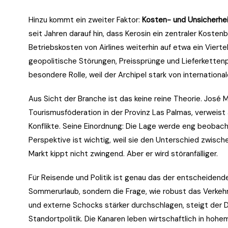
Hinzu kommt ein zweiter Faktor:
Kosten- und Unsicherhei
seit Jahren darauf hin, dass Kerosin ein zentraler Kostenb
Betriebskosten von Airlines weiterhin auf etwa ein Viertel b
geopolitische Störungen, Preissprünge und Lieferkettenp
besondere Rolle, weil der Archipel stark von internation
Aus Sicht der Branche ist das keine reine Theorie. José M
Tourismusföderation in der Provinz Las Palmas, verweist 
Konflikte. Seine Einordnung: Die Lage werde eng beobach
Perspektive ist wichtig, weil sie den Unterschied zwisc
Markt kippt nicht zwingend. Aber er wird störanfälliger.
Für Reisende und Politik ist genau das der entscheidend
Sommerurlaub, sondern die Frage, wie robust das Verkeh
und externe Schocks stärker durchschlagen, steigt der Dr
Standortpolitik. Die Kanaren leben wirtschaftlich in hoh