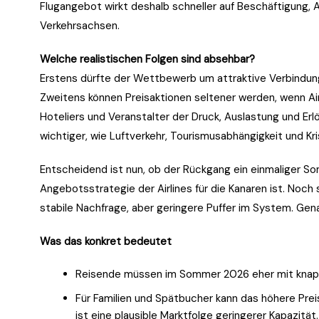
Flugangebot wirkt deshalb schneller auf Beschäftigung, 
Verkehrsachsen.
Welche realistischen Folgen sind absehbar?
Erstens dürfte der Wettbewerb um attraktive Verbindun
Zweitens können Preisaktionen seltener werden, wenn Airl
Hoteliers und Veranstalter der Druck, Auslastung und Erlös
wichtiger, wie Luftverkehr, Tourismusabhängigkeit und
Entscheidend ist nun, ob der Rückgang ein einmaliger So
Angebotsstrategie der Airlines für die Kanaren ist. Noch
stabile Nachfrage, aber geringere Puffer im System. Gena
Was das konkret bedeutet
Reisende müssen im Sommer 2026 eher mit knappe
Für Familien und Spätbucher kann das höhere Pre
ist eine plausible Marktfolge geringerer Kapazität.