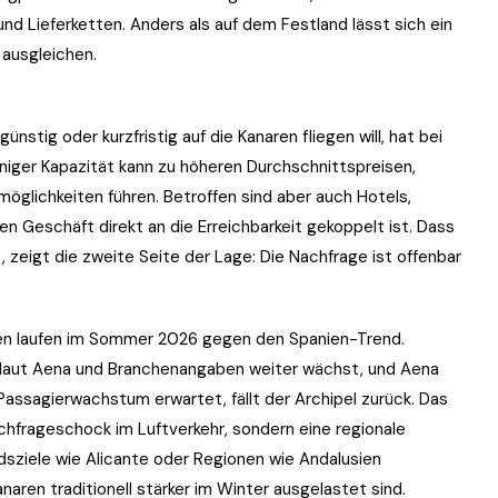
und Lieferketten. Anders als auf dem Festland lässt sich ein
ausgleichen.
nstig oder kurzfristig auf die Kanaren fliegen will, hat bei
iger Kapazität kann zu höheren Durchschnittspreisen,
öglichkeiten führen. Betroffen sind aber auch Hotels,
ren Geschäft direkt an die Erreichbarkeit gekoppelt ist. Dass
 zeigt die zweite Seite der Lage: Die Nachfrage ist offenbar
ren laufen im Sommer 2026 gegen den Spanien-Trend.
laut Aena und Branchenangaben weiter wächst, und Aena
assagierwachstum erwartet, fällt der Archipel zurück. Das
achfrageschock im Luftverkehr, sondern eine regionale
dsziele wie Alicante oder Regionen wie Andalusien
aren traditionell stärker im Winter ausgelastet sind.