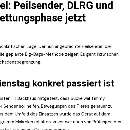
l: Peilsender, DLRG und
ettungsphase jetzt
hochkritischen Lage. Der nun angebrachte Peilsender, die
die geplante Big-Bags-Methode zeigen: Es geht inzwischen
 Schadensbegrenzung.
enstag konkret passiert ist
er Till Backhaus mitgeteilt, dass Buckelwal Timmy
r Sender soll helfen, Bewegungen des Tieres genauer zu
n aus dem Umfeld des Einsatzes wurde das Gerät auf dem
logramm Makrelen erhalten; zuvor war noch von Prüfungen des
us die Leitung vor Ort übernommen.