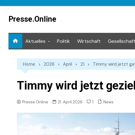
Skip
to
content
Presse.Online
Aktuelles
Politik
Wirtschaft
Gesellschaf
Mediathek
Home
2026
April
21
Timmy wird jetzt ge
Timmy wird jetzt gezie
News
Presse.Online
21. April 2026
1