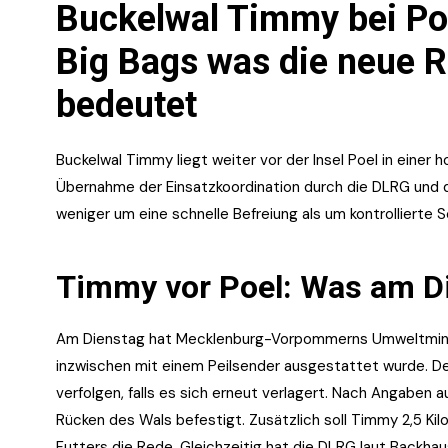
Buckelwal Timmy bei Poe
Big Bags was die neue R
bedeutet
Buckelwal Timmy liegt weiter vor der Insel Poel in einer 
Übernahme der Einsatzkoordination durch die DLRG und 
weniger um eine schnelle Befreiung als um kontrollierte
Timmy vor Poel: Was am Di
Am Dienstag hat Mecklenburg-Vorpommerns Umweltminist
inzwischen mit einem Peilsender ausgestattet wurde. De
verfolgen, falls es sich erneut verlagert. Nach Angabe
Rücken des Wals befestigt. Zusätzlich soll Timmy 2,5 Ki
Futters die Rede. Gleichzeitig hat die DLRG laut Backha