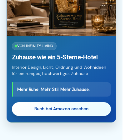
VON INFINITY.LIVING
Zuhause wie ein 5-Sterne-Hotel
Interior Design, Licht, Ordnung und Wohnideen
für ein ruhiges, hochwertiges Zuhause.
Mehr Ruhe. Mehr Stil. Mehr Zuhause.
Buch bei Amazon ansehen