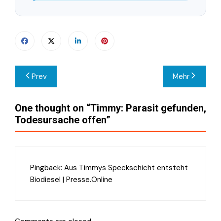
Beitragsnavigation
Prev
Mehr
One thought on “
Timmy: Parasit gefunden,
Todesursache offen
”
Pingback:
Aus Timmys Speckschicht entsteht
Biodiesel | Presse.Online