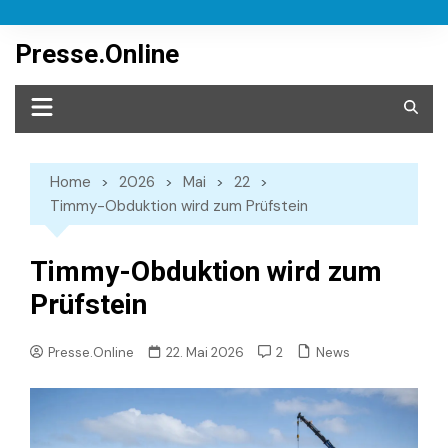
Skip
to
Presse.Online
content
Home
2026
Mai
22
Timmy-Obduktion wird zum Prüfstein
Timmy-Obduktion wird zum
Prüfstein
News
Presse.Online
22. Mai 2026
2