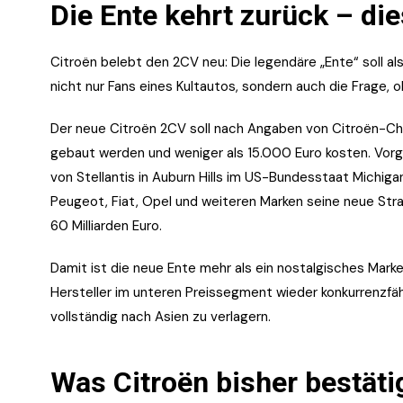
Die Ente kehrt zurück – di
Citroën belebt den 2CV neu: Die legendäre „Ente“ soll al
nicht nur Fans eines Kultautos, sondern auch die Frage, 
Der neue Citroën 2CV soll nach Angaben von Citroën-Chef
gebaut werden und weniger als 15.000 Euro kosten. Vor
von Stellantis in Auburn Hills im US-Bundesstaat Michiga
Peugeot, Fiat, Opel und weiteren Marken seine neue St
60 Milliarden Euro.
Damit ist die neue Ente mehr als ein nostalgisches Marke
Hersteller im unteren Preissegment wieder konkurrenzfä
vollständig nach Asien zu verlagern.
Was Citroën bisher bestäti