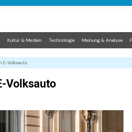
t
Kultur & Medien
Technologie
Meinung & Analyse
m E-Volksauto
E-Volksauto