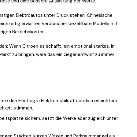
delle und eine bessere Auslastung der Werke.
ünstigen Elektroautos unter Druck stehen. Chinesische
leichzeitig erwarten Verbraucher bezahlbare Modelle mit
drigen Betriebskosten.
n: Wenn Citroën es schafft, ein emotional starkes, in
Markt zu bringen, wäre das ein Gegenentwurf zu immer
te den Einstieg in Elektromobilität deutlich erleichtern
ichkeit stimmen.
eitsplätze sichern, setzt die Werke aber zugleich unter
 engen Städten, kurzen Wegen und Parkraummangel als