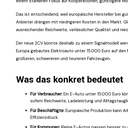
einem stärkeren Fokus auf Kooperationen, günstigere Mo
Das ist entscheidend, weil europäische Hersteller bei g
Anbieter drängen mit niedrigeren Kosten in den Markt. G
ausreichender Reichweite, verlässlicher Qualität und nie
Der neue 2CV könnte deshalb zu einem Signalmodell werde
Europa gebautes Elektroauto unter 15.000 Euro auf den 
größeren, schwereren und teureren Fahrzeugen.
Was das konkret bedeutet
Für Verbraucher:
Ein E-Auto unter 15.000 Euro könn
sofern Reichweite, Ladeleistung und Alltagstaugl
Für Beschäftigte:
Europäische Produktion kann Arb
Effizienzdruck.
Für Kommunen:
Kleine E-Autos passen besser zu