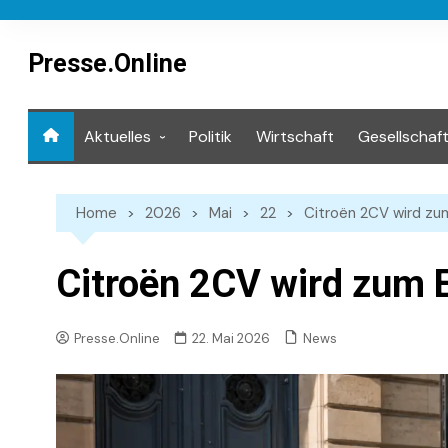
Skip
to
content
Presse.Online
Aktuelles
Politik
Wirtschaft
Gesellschaf
Mediathek
Home
2026
Mai
22
Citroën 2CV wird zu
Citroën 2CV wird zum 
News
Presse.Online
22. Mai 2026