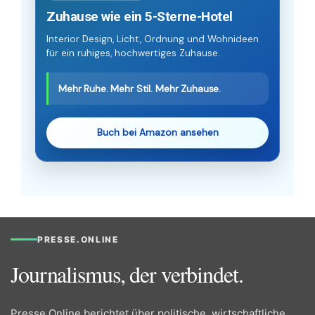
Zuhause wie ein 5-Sterne-Hotel
Interior Design, Licht, Ordnung und Wohnideen
für ein ruhiges, hochwertiges Zuhause.
Mehr Ruhe. Mehr Stil. Mehr Zuhause.
Buch bei Amazon ansehen
PRESSE.ONLINE
Journalismus, der verbindet.
Presse.Online berichtet über politische, wirtschaftliche,