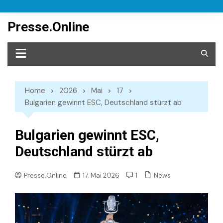
Skip
to
Presse.Online
content
Home
2026
Mai
17
Bulgarien gewinnt ESC, Deutschland stürzt ab
Bulgarien gewinnt ESC,
Deutschland stürzt ab
News
Presse.Online
17. Mai 2026
1