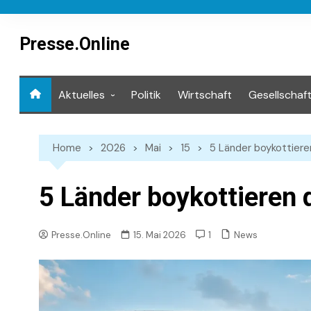
Skip
to
content
Presse.Online
Aktuelles
Politik
Wirtschaft
Gesellschaf
Mediathek
Home
2026
Mai
15
5 Länder boykottier
5 Länder boykottieren
News
Presse.Online
15. Mai 2026
1