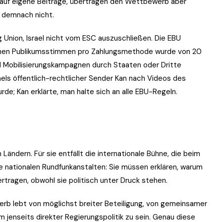
d auf eigene Beiträge, übertragen den Wettbewerb aber
e demnach nicht.
 Union, Israel nicht vom ESC auszuschließen. Die EBU
lichen Publikumsstimmen pro Zahlungsmethode wurde von 20
d Mobilisierungskampagnen durch Staaten oder Dritte
ls öffentlich-rechtlicher Sender Kan nach Videos des
de; Kan erklärte, man halte sich an alle EBU-Regeln.
Ländern. Für sie entfällt die internationale Bühne, die beim
ie nationalen Rundfunkanstalten: Sie müssen erklären, warum
ertragen, obwohl sie politisch unter Druck stehen.
werb lebt von möglichst breiter Beteiligung, von gemeinsamer
m jenseits direkter Regierungspolitik zu sein. Genau diese