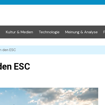
t
Kultur & Medien
Technologie
Meinung & Analyse
en den ESC
 den ESC