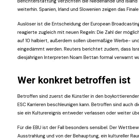
Berichterstattung verzichten die Niederlande und Islan
weiterhin. Spanien, Irland und Slowenien zeigen das Final
Auslöser ist die Entscheidung der European Broadcasting
reagierte zugleich mit neuen Regeln: Die Zahl der mög
auf 10 halbiert, außerdem sollen übermäßige Werbe- un
eingedämmt werden. Reuters berichtet zudem, dass Israe
diesjährigen Interpreten Noam Bettan formal verwarnt wur
Wer konkret betroffen ist
Betroffen sind zuerst die Künstler in den boykottierenden 
ESC Karrieren beschleunigen kann. Betroffen sind auch d
sie ein Kulturereignis entweder verlassen oder weiter üb
Für die EBU ist der Fall besonders sensibel. Der Wettbe
Ausstrahlung und von der Behauptung, ein kultureller Rau