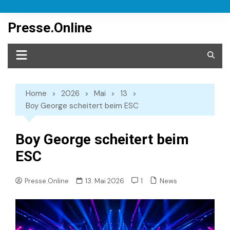
Skip
to
Presse.Online
content
Home
2026
Mai
13
Boy George scheitert beim ESC
Boy George scheitert beim
ESC
News
Presse.Online
13. Mai 2026
1