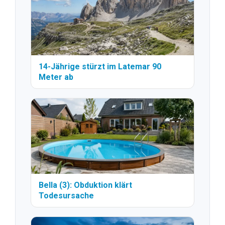
14-Jährige stürzt im Latemar 90
Meter ab
Bella (3): Obduktion klärt
Todesursache