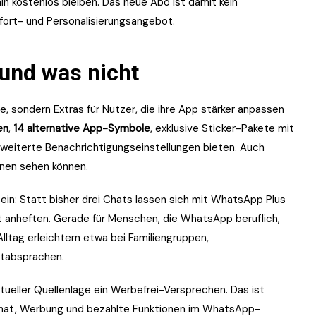
in kostenlos bleiben. Das neue Abo ist damit kein
fort- und Personalisierungsangebot.
und was nicht
 sondern Extras für Nutzer, die ihre App stärker anpassen
en
,
14 alternative App-Symbole
, exklusive Sticker-Pakete mit
erweiterte Benachrichtigungseinstellungen bieten. Auch
nen sehen können.
sein: Statt bisher drei Chats lassen sich mit WhatsApp Plus
t anheften. Gerade für Menschen, die WhatsApp beruflich,
Alltag erleichtern etwa bei Familiengruppen,
ktabsprachen.
tueller Quellenlage ein Werbefrei-Versprechen. Das ist
gt hat, Werbung und bezahlte Funktionen im WhatsApp-