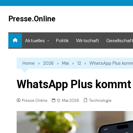
Skip
to
content
Presse.Online
Aktuelles
Politik
Wirtschaft
Gesellschaf
Mediathek
Home
2026
Mai
12
WhatsApp Plus komm
WhatsApp Plus kommt 
Technologie
Presse.Online
12. Mai 2026