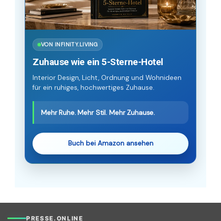
VON INFINITY.LIVING
Zuhause wie ein 5-Sterne-Hotel
Interior Design, Licht, Ordnung und Wohnideen
für ein ruhiges, hochwertiges Zuhause.
Mehr Ruhe. Mehr Stil. Mehr Zuhause.
Buch bei Amazon ansehen
PRESSE.ONLINE