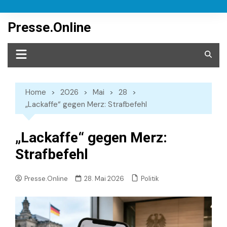
Skip
to
Presse.Online
content
Home
2026
Mai
28
„Lackaffe“ gegen Merz: Strafbefehl
„Lackaffe“ gegen Merz:
Strafbefehl
Politik
Presse.Online
28. Mai 2026