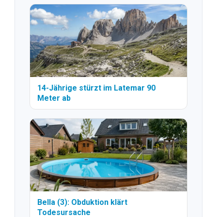
14-Jährige stürzt im Latemar 90
Meter ab
Bella (3): Obduktion klärt
Todesursache