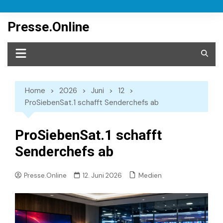
Skip
to
Presse.Online
content
Home
2026
Juni
12
ProSiebenSat.1 schafft Senderchefs ab
ProSiebenSat.1 schafft
Senderchefs ab
Medien
Presse.Online
12. Juni 2026