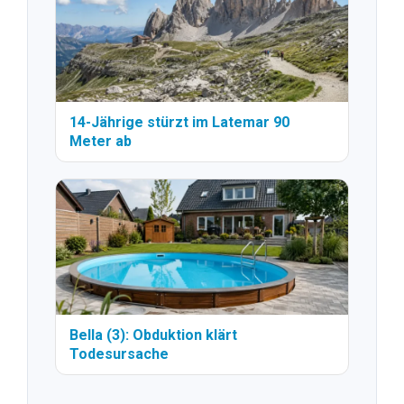
14-Jährige stürzt im Latemar 90
Meter ab
Bella (3): Obduktion klärt
Todesursache