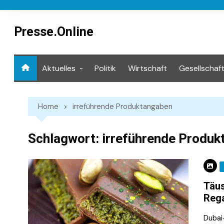
Skip
to
content
Presse.Online
Aktuelles
Politik
Wirtschaft
Gesellschaf
Mediathek
Home
irreführende Produktangaben
Schlagwort:
irreführende Produ
Täus
Rega
Dubai