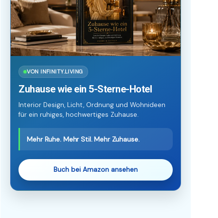
VON INFINITY.LIVING
Zuhause wie ein 5-Sterne-Hotel
Interior Design, Licht, Ordnung und Wohnideen
für ein ruhiges, hochwertiges Zuhause.
Mehr Ruhe. Mehr Stil. Mehr Zuhause.
Buch bei Amazon ansehen