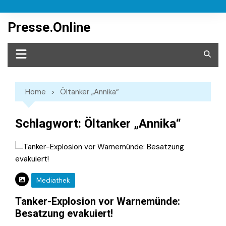
Skip
to
Presse.Online
content
Home
Öltanker „Annika“
Schlagwort:
Öltanker „Annika“
Mediathek
Tanker-Explosion vor Warnemünde:
Besatzung evakuiert!