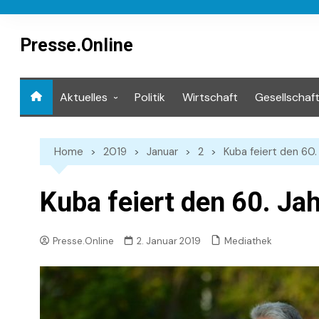
Skip
to
content
Presse.Online
Aktuelles
Politik
Wirtschaft
Gesellschaf
Mediathek
Home
2019
Januar
2
Kuba feiert den 60.
Kuba feiert den 60. Ja
Mediathek
Presse.Online
2. Januar 2019