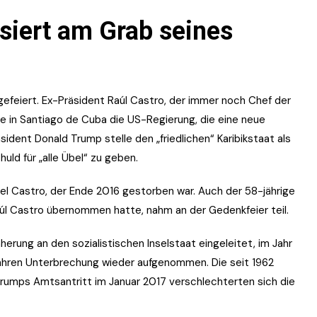
isiert am Grab seines
efeiert. Ex-Präsident Raúl Castro, der immer noch Chef der
ede in Santiago de Cuba die US-Regierung, die eine neue
ident Donald Trump stelle den „friedlichen“ Karibikstaat als
uld für „alle Übel“ zu geben.
del Castro, der Ende 2016 gestorben war. Auch der 58-jährige
aúl Castro übernommen hatte, nahm an der Gedenkfeier teil.
ung an den sozialistischen Inselstaat eingeleitet, im Jahr
ahren Unterbrechung wieder aufgenommen. Die seit 1962
Trumps Amtsantritt im Januar 2017 verschlechterten sich die