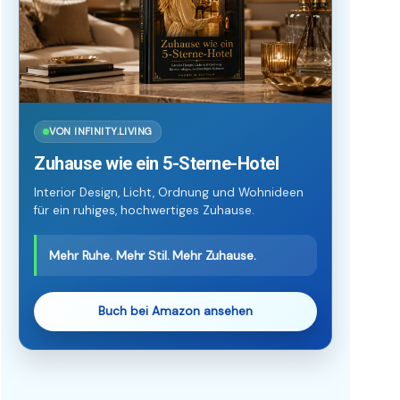
VON INFINITY.LIVING
Zuhause wie ein 5-Sterne-Hotel
Interior Design, Licht, Ordnung und Wohnideen
für ein ruhiges, hochwertiges Zuhause.
Mehr Ruhe. Mehr Stil. Mehr Zuhause.
Buch bei Amazon ansehen