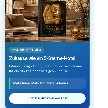
VON INFINITY.LIVING
Zuhause wie ein 5-Sterne-Hotel
Interior Design, Licht, Ordnung und Wohnideen
für ein ruhiges, hochwertiges Zuhause.
Mehr Ruhe. Mehr Stil. Mehr Zuhause.
Buch bei Amazon ansehen