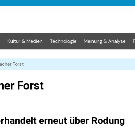
t
Kultur & Medien
Technologie
Meinung & Analyse
acher Forst
er Forst
erhandelt erneut über Rodung