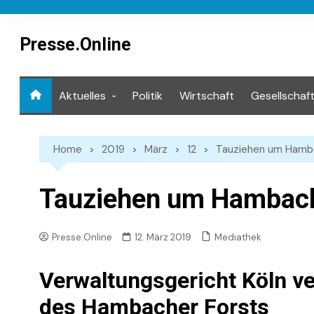
Skip
to
content
Presse.Online
Aktuelles
Politik
Wirtschaft
Gesellschaf
Mediathek
Home
2019
März
12
Tauziehen um Hamb
Tauziehen um Hambach
Mediathek
Presse.Online
12. März 2019
Verwaltungsgericht Köln v
des Hambacher Forsts