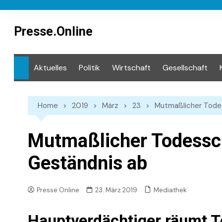
Skip
to
content
Presse.Online
Aktuelles
Politik
Wirtschaft
Gesellschaft
Mediathek
Home
2019
März
23
Mutmaßlicher Tode
Mutmaßlicher Todessch
Geständnis ab
Mediathek
Presse.Online
23. März 2019
Hauptverdächtiger räumt T