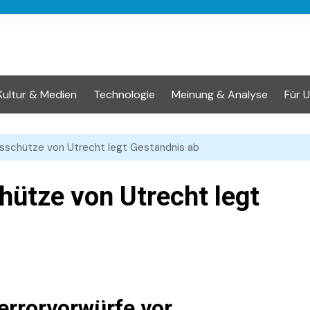
Kultur & Medien
Technologie
Meinung & Analyse
Für 
sschütze von Utrecht legt Geständnis ab
ütze von Utrecht legt
errorvorwürfe vor