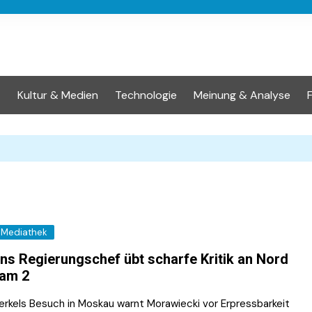
t
Kultur & Medien
Technologie
Meinung & Analyse
Mediathek
ns Regierungschef übt scharfe Kritik an Nord
eam 2
erkels Besuch in Moskau warnt Morawiecki vor Erpressbarkeit