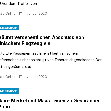
U Vor dem Treffen von
sse.Online
11. Januar 2020
Mediathek
 räumt versehentlichen Abschuss von
inischem Flugzeug ein
türzte Passagiermaschine ist laut iranischem
sfernsehen: unbeabsichtigt von Teheran abgeschossen Der
hat eingeräumt, das
sse.Online
11. Januar 2020
Mediathek
au- Merkel und Maas reisen zu Gesprächen
Putin