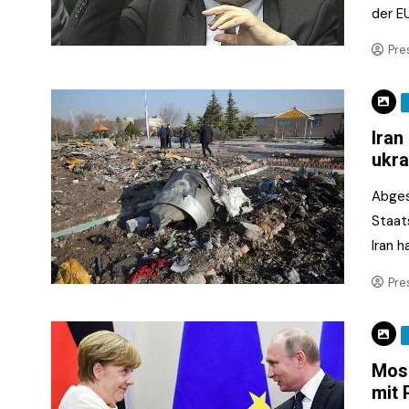
der E
Pre
Iran
ukra
Abges
Staat
Iran 
Pre
Mosk
mit 