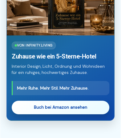
VON INFINITY.LIVING
Zuhause wie ein 5-Sterne-Hotel
Interior Design, Licht, Ordnung und Wohnideen
für ein ruhiges, hochwertiges Zuhause.
Mehr Ruhe. Mehr Stil. Mehr Zuhause.
Buch bei Amazon ansehen