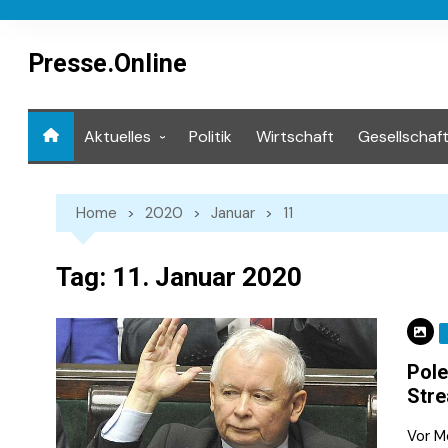
Skip
to
content
Presse.Online
Aktuelles
Politik
Wirtschaft
Gesellschaf
Mediathek
Home
2020
Januar
11
Tag:
11. Januar 2020
Pole
Str
Vor M