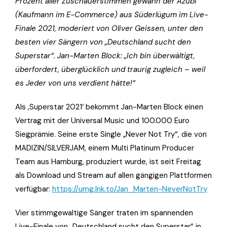
Prozent aller Zuschauerstimmen gewann der Azubi
(Kaufmann im E-Commerce) aus Süderlügum im Live-
Finale 2021, moderiert von Oliver Geissen, unter den
besten vier Sängern von „Deutschland sucht den
Superstar“. Jan-Marten Block: „Ich bin überwältigt,
überfordert, überglücklich und traurig zugleich – weil
es Jeder von uns verdient hätte!“
Als ‚Superstar 2021‘ bekommt Jan-Marten Block einen
Vertrag mit der Universal Music und 100.000 Euro
Siegprämie. Seine erste Single „Never Not Try“, die von
MADIZIN/SILVERJAM, einem Multi Platinum Producer
Team aus Hamburg, produziert wurde, ist seit Freitag
als Download und Stream auf allen gängigen Plattformen
verfügbar:
https://umg.lnk.to/Jan_Marten-NeverNotTry
Vier stimmgewaltige Sänger traten im spannenden
Live-Finale von „Deutschland sucht den Superstar“ in