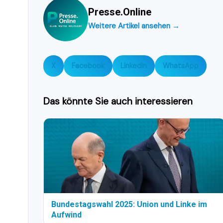
Presse.Online
Weitere Artikel ansehen →
X
Facebook
LinkedIn
WhatsApp
Das könnte Sie auch interessieren
Bundestagswahl 2025: Union und Linke im
Aufwind