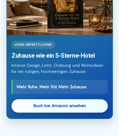
VON INFINITY.LIVING
Zuhause wie ein 5-Sterne-Hotel
Interior Design, Licht, Ordnung und Wohnideen
für ein ruhiges, hochwertiges Zuhause.
Mehr Ruhe. Mehr Stil. Mehr Zuhause.
Buch bei Amazon ansehen