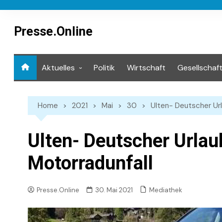
Skip
to
content
Presse.Online
Aktuelles
Politik
Wirtschaft
Gesellschaf
Mediathek
Home
2021
Mai
30
Ulten- Deutscher Url
Ulten- Deutscher Urlaub
Motorradunfall
Mediathek
Presse.Online
30. Mai 2021