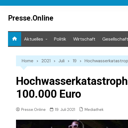
Skip
to
content
Presse.Online
Aktuelles
Politik
Wirtschaft
Gesellschaf
Mediathek
Home
2021
Juli
19
Hochwasserkatastrop
Hochwasserkatastroph
100.000 Euro
Mediathek
Presse.Online
19. Juli 2021