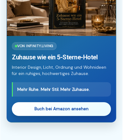
VON INFINITY.LIVING
Zuhause wie ein 5-Sterne-Hotel
Interior Design, Licht, Ordnung und Wohnideen
für ein ruhiges, hochwertiges Zuhause.
Mehr Ruhe. Mehr Stil. Mehr Zuhause.
Buch bei Amazon ansehen