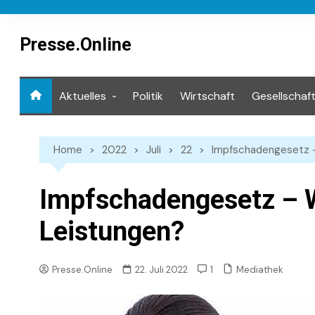
Skip
to
content
Presse.Online
Aktuelles
Politik
Wirtschaft
Gesellschaf
Mediathek
Home
2022
Juli
22
Impfschadengesetz –
Impfschadengesetz – W
Leistungen?
Mediathek
Presse.Online
22. Juli 2022
1