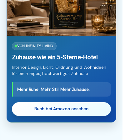
VON INFINITY.LIVING
Zuhause wie ein 5-Sterne-Hotel
Interior Design, Licht, Ordnung und Wohnideen
für ein ruhiges, hochwertiges Zuhause.
Mehr Ruhe. Mehr Stil. Mehr Zuhause.
Buch bei Amazon ansehen