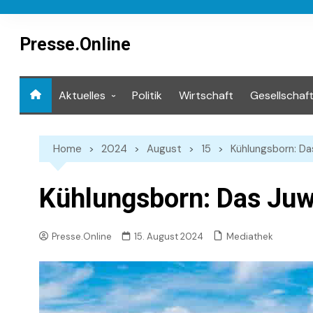
Skip
to
content
Presse.Online
Aktuelles
Politik
Wirtschaft
Gesellschaf
Mediathek
Home
2024
August
15
Kühlungsborn: D
Kühlungsborn: Das Juw
Mediathek
Presse.Online
15. August 2024