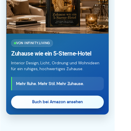
VON INFINITY.LIVING
Zuhause wie ein 5-Sterne-Hotel
Interior Design, Licht, Ordnung und Wohnideen
für ein ruhiges, hochwertiges Zuhause.
Mehr Ruhe. Mehr Stil. Mehr Zuhause.
Buch bei Amazon ansehen