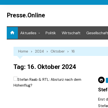
Skip
to
content
Presse.Online
Aktuelles
Politik
Wirtschaft
Gesellschaf
Mediathek
Home
2024
Oktober
16
Tag:
16. Oktober 2024
Stef
Erst 
Stefa