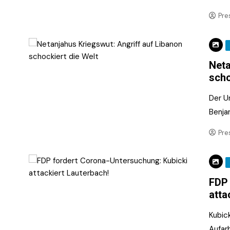
Pre
Neta
scho
Der U
Benja
Pre
FDP 
atta
Kubic
Aufarb