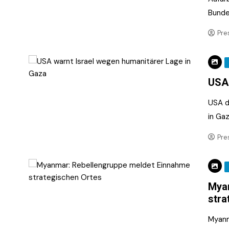
Bunde
Pre
USA 
USA d
in Gaz
Pre
Myan
stra
Myanm