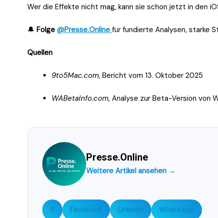
Wer die Effekte nicht mag, kann sie schon jetzt in den i
🔔
Folge
@Presse.Online
für fundierte Analysen, starke 
Quellen
9to5Mac.com
, Bericht vom 13. Oktober 2025
WABetaInfo.com
, Analyse zur Beta-Version von
Presse.Online
Weitere Artikel ansehen →
X
Facebook
LinkedIn
WhatsApp