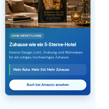
VON INFINITY.LIVING
Zuhause wie ein 5-Sterne-Hotel
Interior Design, Licht, Ordnung und Wohnideen
für ein ruhiges, hochwertiges Zuhause.
Mehr Ruhe. Mehr Stil. Mehr Zuhause.
Buch bei Amazon ansehen