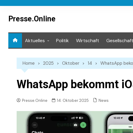
Skip
to
content
Presse.Online
Aktuelles
Politik
Wirtschaft
Gesellschaf
Mediathek
Home
2025
Oktober
14
WhatsApp bek
WhatsApp bekommt iO
News
Presse.Online
14. Oktober 2025