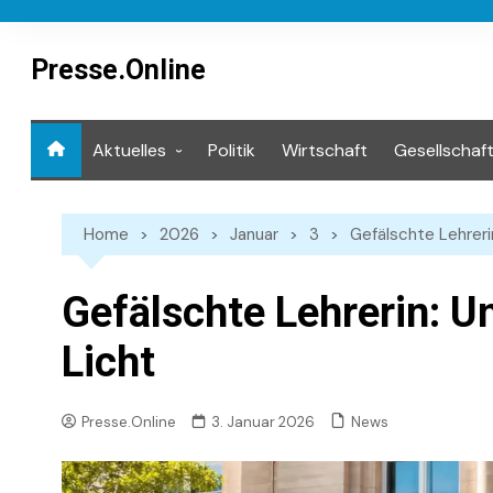
Skip
to
content
Presse.Online
Aktuelles
Politik
Wirtschaft
Gesellschaf
Mediathek
Home
2026
Januar
3
Gefälschte Lehrerin
Gefälschte Lehrerin: Un
Licht
News
Presse.Online
3. Januar 2026