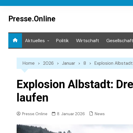
Skip
to
content
Presse.Online
Aktuelles
Politik
Wirtschaft
Gesellschaf
Mediathek
Home
2026
Januar
8
Explosion Albstadt:
Explosion Albstadt: Dre
laufen
News
Presse.Online
8. Januar 2026