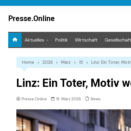
Skip
to
content
Presse.Online
Aktuelles
Politik
Wirtschaft
Gesellschaf
Mediathek
Home
2026
März
15
Linz: Ein Toter, Mot
Linz: Ein Toter, Motiv w
News
Presse.Online
15. März 2026