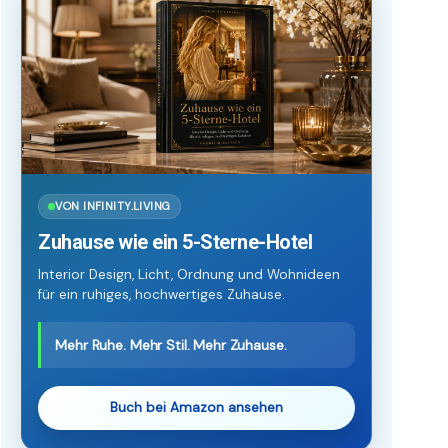
VON INFINITY.LIVING
Zuhause wie ein 5-Sterne-Hotel
Interior Design, Licht, Ordnung und Wohnideen
für ein ruhiges, hochwertiges Zuhause.
Mehr Ruhe. Mehr Stil. Mehr Zuhause.
Buch bei Amazon ansehen