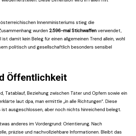
wiederherstellen. Diese Dimension wird in Fällen mit
österreichischen Innenministeriums stieg die
m Zusammenhang wurden
2.596-mal Stichwaffen
verwendet,
 ist damit kein Beleg für einen allgemeinen Trend allein, wohl
sern politisch und gesellschaftlich besonders sensibel
 Öffentlichkeit
d, Tatablauf, Beziehung zwischen Täter und Opfern sowie ein
rklärte laut dpa, man ermittle „in alle Richtungen“. Diese
ts ist ausgeschlossen, aber noch nichts hinreichend belegt.
etwas anderes im Vordergrund: Orientierung. Nach
le, präzise und nachvollziehbare Informationen. Bleibt das