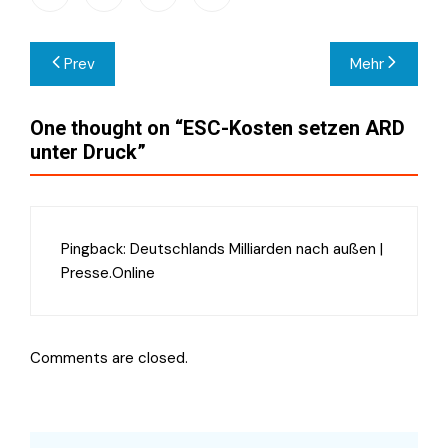
Beitragsnavigation
Prev
Mehr
One thought on “
ESC-Kosten setzen ARD
unter Druck
”
Pingback:
Deutschlands Milliarden nach außen |
Presse.Online
Comments are closed.