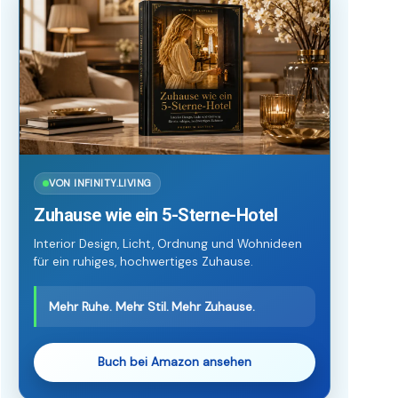
VON INFINITY.LIVING
Zuhause wie ein 5-Sterne-Hotel
Interior Design, Licht, Ordnung und Wohnideen
für ein ruhiges, hochwertiges Zuhause.
Mehr Ruhe. Mehr Stil. Mehr Zuhause.
Buch bei Amazon ansehen