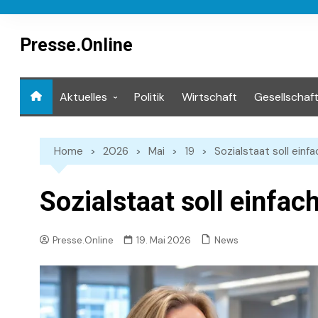
Skip
to
content
Presse.Online
Aktuelles
Politik
Wirtschaft
Gesellschaf
Mediathek
Home
2026
Mai
19
Sozialstaat soll einf
Sozialstaat soll einfac
News
Presse.Online
19. Mai 2026