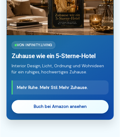
VON INFINITY.LIVING
Zuhause wie ein 5-Sterne-Hotel
Interior Design, Licht, Ordnung und Wohnideen
für ein ruhiges, hochwertiges Zuhause.
Mehr Ruhe. Mehr Stil. Mehr Zuhause.
Buch bei Amazon ansehen