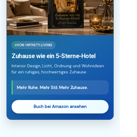
VON INFINITY.LIVING
Zuhause wie ein 5-Sterne-Hotel
Interior Design, Licht, Ordnung und Wohnideen
für ein ruhiges, hochwertiges Zuhause.
Mehr Ruhe. Mehr Stil. Mehr Zuhause.
Buch bei Amazon ansehen