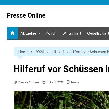
Skip
to
content
Presse.Online
Aktuelles
Politik
Wirtschaft
Gesellschaf
Mediathek
Home
2026
Juli
1
Hilferuf vor Schüssen i
Hilferuf vor Schüssen i
News
Presse.Online
1. Juli 2026