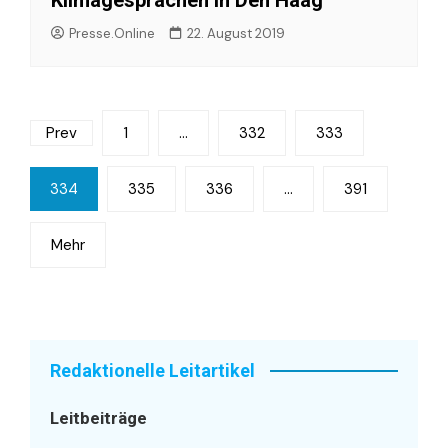
Klimagesprächen in Den Haag
Presse.Online
22. August 2019
Seitennummerierung
Prev
1
…
332
333
der
334
335
336
…
391
Beiträge
Mehr
Redaktionelle Leitartikel
Leitbeiträge