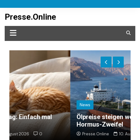
Skip
to
Presse.Online
content
News
Ölpreise steigen wegen neuer
Hormus-Zweifel
Z
Presse.Online
10. August 2026
0