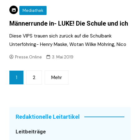
Mediathek
Männerrunde in- LUKE! Die Schule und ich
Diese VIPS trauen sich zurück auf die Schulbank
Unterföhring- Henry Maske, Wotan Wilke Möhring, Nico
Presse.Online
3. Mai 2019
Seitennummerierung
1
2
Mehr
der
Beiträge
Redaktionelle Leitartikel
Leitbeiträge