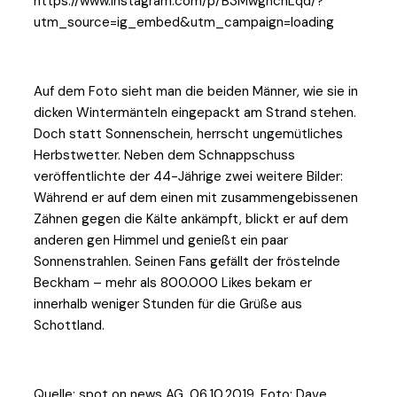
https://www.instagram.com/p/B3MwgnchLqd/?
utm_source=ig_embed&utm_campaign=loading
Auf dem Foto sieht man die beiden Männer, wie sie in
dicken Wintermänteln eingepackt am Strand stehen.
Doch statt Sonnenschein, herrscht ungemütliches
Herbstwetter. Neben dem Schnappschuss
veröffentlichte der 44-Jährige zwei weitere Bilder:
Während er auf dem einen mit zusammengebissenen
Zähnen gegen die Kälte ankämpft, blickt er auf dem
anderen gen Himmel und genießt ein paar
Sonnenstrahlen. Seinen Fans gefällt der fröstelnde
Beckham – mehr als 800.000 Likes bekam er
innerhalb weniger Stunden für die Grüße aus
Schottland.
Quelle: spot on news AG, 06.10.2019, Foto: Dave