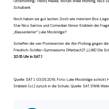
Unterföhring- Henry Maske, Wotan Wilke Möhring, Nico S
Schulbank
Noch haben sie gut lachen. Doch wie meistern Box-Lege
Star Nico Santos und Comedian Simon Stäblein die Frage
„Klassenleiter“ Luke Mockridge?
Schaffen die vier Prominenten die Abi-Prüfung gegen di
Friedrich-Schiller-Gymnasiums (Marbach)? „LUKE! Die Sch
20:15 Uhr in SAT.1
Quelle: SAT.1, 03.05.2019, Foto: Luke Mockridge schickt
Stäblein (v.l.) zurück in die Schule, Quelle: SAT.1/Willi We