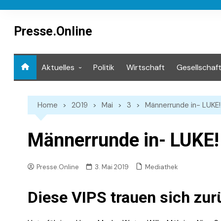
Skip
to
content
Presse.Online
Aktuelles
Politik
Wirtschaft
Gesellschaf
Mediathek
Home
2019
Mai
3
Männerrunde in- LUKE!
Männerrunde in- LUKE! 
Mediathek
Presse.Online
3. Mai 2019
Diese VIPS trauen sich zur