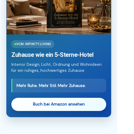
VON INFINITY.LIVING
Zuhause wie ein 5-Sterne-Hotel
Interior Design, Licht, Ordnung und Wohnideen
für ein ruhiges, hochwertiges Zuhause.
Mehr Ruhe. Mehr Stil. Mehr Zuhause.
Buch bei Amazon ansehen