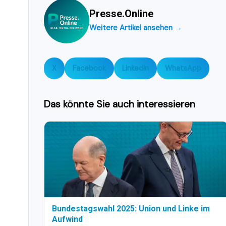
Presse.Online
Weitere Artikel ansehen →
X
Facebook
LinkedIn
WhatsApp
Das könnte Sie auch interessieren
Bundestagswahl 2025: Union und Linke im
Aufwind