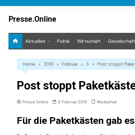
Skip
to
content
Presse.Online
Aktuelles
Politik
Wirtschaft
Gesellschaf
Mediathek
Home
2019
Februar
3
Post stoppt Paket
Post stoppt Paketkäste
Mediathek
Presse.Online
3. Februar 2019
Für die Paketkästen gab e