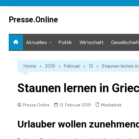
Skip
to
content
Presse.Online
Aktuelles
Politik
Wirtschaft
Gesellschaf
Mediathek
Home
2019
Februar
13
Staunen lernen i
Staunen lernen in Grie
Mediathek
Presse.Online
13. Februar 2019
Urlauber wollen zunehme