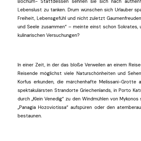
Bochum- Stattdessen sehnen sie sich nach authenti
Lebenslust zu tanken. Drum wünschen sich Urlauber sp
Freiheit, Lebensgefühl und nicht zuletzt Gaumenfreuden 
und Seele zusammen“ – meinte einst schon Sokrates, u
kulinarischen Versuchungen?
In einer Zeit, in der das bloße Verweilen an einem Reis
Reisende möglichst viele Naturschönheiten und Sehens
Korfus erkunden, die märchenhafte Melissani-Grotte 
spektakulärsten Strandorte Griechenlands, in Porto Kats
durch „Klein Venedig“ zu den Windmühlen von Mykonos sc
„Panagia Hozoviotissa“ aufspüren oder den atembera
bestaunen.