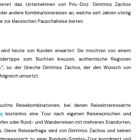
tet das Unternehmen von Priv.-Doz. Dimitrios Zachos
 oder andere Kombinationsreisen an, welche seit Jahren stetig
 zur klassischen Pauschalreise bieten.
on wird heute von Kunden erwartet. Sie möchten von einem
Insidertipps zum Buchten kreuzen, authentische Regionen
.“, so der Grieche Dimitrios Zachos, der den Wunsch von
folgreich umsetzt.
suchte Reisekombinationen, bei denen Reiseinteressierte
de
kostenlos eine Tour nach eigenen Reisewünschen und
pfen oder Rund- und Wanderreisen mit mehreren Standorten,
s. Diese Reiseanfrage wird von Dimitrios Zachos und seinen
ndengespräch zu einer Rundum-Sorglos-Tour koordiniert und