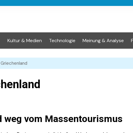
t
Kultur & Medien
Technologie
Meinung & Analyse
n Griechenland
chenland
nd weg vom Massentourismus