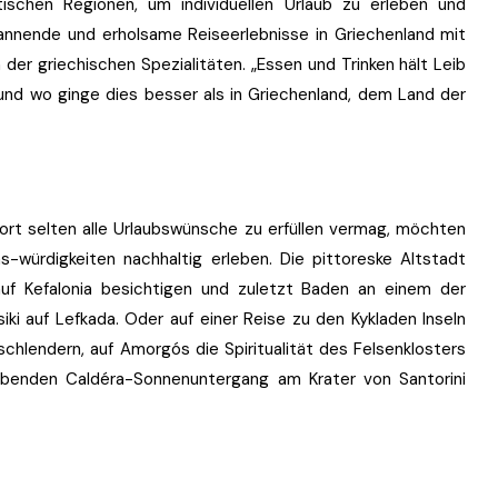
schen Regionen, um individuellen Urlaub zu erleben und
annende und erholsame Reiseerlebnisse in Griechenland mit
der griechischen Spezialitäten. „Essen und Trinken hält Leib
nd wo ginge dies besser als in Griechenland, dem Land der
eort selten alle Urlaubswünsche zu erfüllen vermag, möchten
-würdigkeiten nachhaltig erleben. Die pittoreske Altstadt
auf Kefalonia besichtigen und zuletzt Baden an einem der
iki auf Lefkada. Oder auf einer Reise zu den Kykladen Inseln
hlendern, auf Amorgós die Spiritualität des Felsenklosters
ubenden Caldéra-Sonnenuntergang am Krater von Santorini