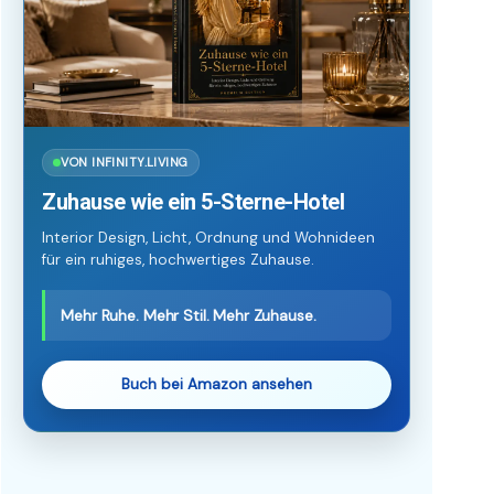
VON INFINITY.LIVING
Zuhause wie ein 5-Sterne-Hotel
Interior Design, Licht, Ordnung und Wohnideen
für ein ruhiges, hochwertiges Zuhause.
Mehr Ruhe. Mehr Stil. Mehr Zuhause.
Buch bei Amazon ansehen