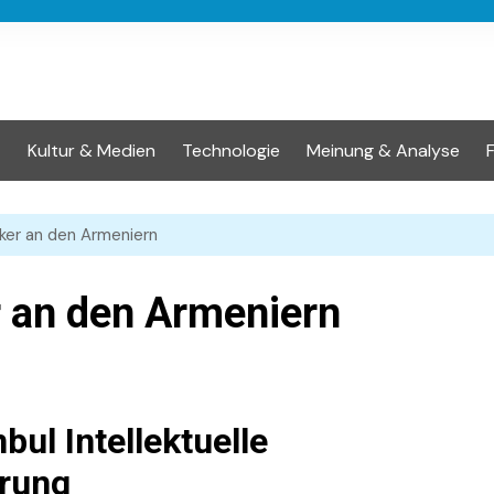
t
Kultur & Medien
Technologie
Meinung & Analyse
er an den Armeniern
 an den Armeniern
bul Intellektuelle
erung