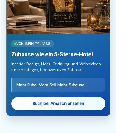
VON INFINITY.LIVING
Zuhause wie ein 5-Sterne-Hotel
Interior Design, Licht, Ordnung und Wohnideen
für ein ruhiges, hochwertiges Zuhause.
Mehr Ruhe. Mehr Stil. Mehr Zuhause.
Buch bei Amazon ansehen