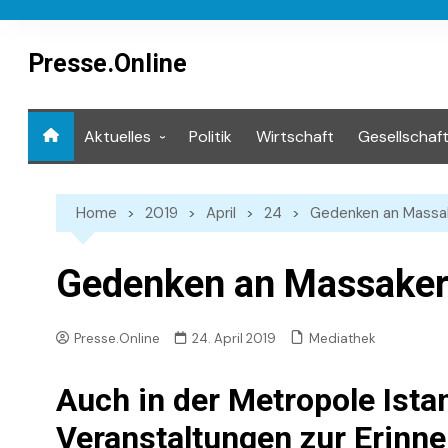
Skip
to
content
Presse.Online
Aktuelles
Politik
Wirtschaft
Gesellschaf
Mediathek
Home
2019
April
24
Gedenken an Massak
Gedenken an Massaker
Mediathek
Presse.Online
24. April 2019
Auch in der Metropole Istan
Veranstaltungen zur Erinn