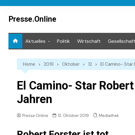
Skip
to
content
Presse.Online
Aktuelles
Politik
Wirtschaft
Gesellschaf
Mediathek
Home
2019
Oktober
12
El Camino- Star 
El Camino- Star Robert 
Jahren
Mediathek
Presse.Online
12. Oktober 2019
Robert Forster ist tot