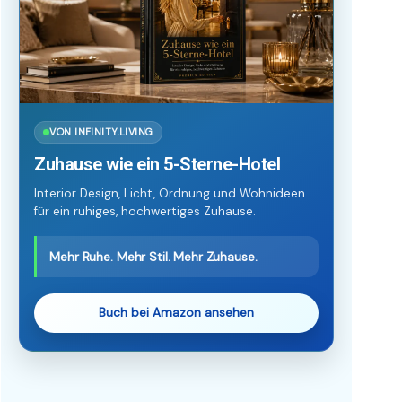
VON INFINITY.LIVING
Zuhause wie ein 5-Sterne-Hotel
Interior Design, Licht, Ordnung und Wohnideen
für ein ruhiges, hochwertiges Zuhause.
Mehr Ruhe. Mehr Stil. Mehr Zuhause.
Buch bei Amazon ansehen