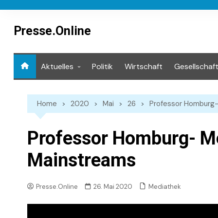
Skip
to
content
Presse.Online
Aktuelles
Politik
Wirtschaft
Gesellschaf
Mediathek
Home
2020
Mai
26
Professor Homburg-
Professor Homburg- M
Mainstreams
Mediathek
Presse.Online
26. Mai 2020