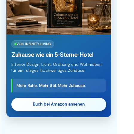
VON INFINITY.LIVING
Zuhause wie ein 5-Sterne-Hotel
Interior Design, Licht, Ordnung und Wohnideen
für ein ruhiges, hochwertiges Zuhause.
Mehr Ruhe. Mehr Stil. Mehr Zuhause.
Buch bei Amazon ansehen